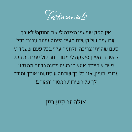
Testimonials
אין ספק שמעיין הצילה לי את ההנקה! לאורך
מע
 לי
שבועיים של קשיים מעיין הייתה זמינה עבורי בכל
הנק
ץ
פעם שהייתי צריכה ונלחמה עליי בכל פעם שעמדתי
מעשי
רגש
להשבר. מעיין סיפקה לי מגוון רחב של פתרונות בכל
הרבה
ת
פעם שהייתה איזשהי בעיה וידעה בדיוק מה נכון
שאפ
קתי
עבורי. מעיין, אני כל כך שמחה שפגשתי אותך ומודה
ת
לך על השירות המסור והאוהב!
ות
ים
אולה זב פישביין
שת
תי
פים