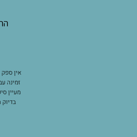
ההו
 זה היה אחד המשפטים הזכורים לי מהשיחה
אין ספק ש
כשהתלבטתי האם נכון לקבל ייעוץ הנקה עוד
זמינה עבו
 ברגש ופתיחות החלטנו שאנחנו לוקחים את
מעיין סיפ
תנת ההריון הכי גדולה שהענקתי לעצמי ולנו
בדיוק מה
המדהימה שלה, חווינו ואנחנו עוד חווים
רחב ביותר. דיוקים, טיפים והנחייה שהופכים
רות בכלל. מלבד הסיפוק האדיר שיש בתחושת