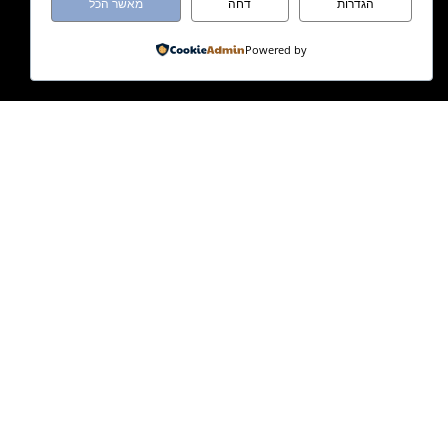
הגדרות
דחה
מאשר הכל
Powered by
מעיין אלמגור
מדריכת הנקה, דולה, יועצת שינה ומ