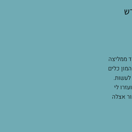
דש
 מקצועית ואיכפתית. בעזרת השלווה שלה
אקצר כדי
פגש אחד לקבל את כל הכלים שאני צריכה
הסבלנות
 לי ממש ממש כיף איתה!!! ממליצה מאד
שלאחר הל
יר נוסבאום