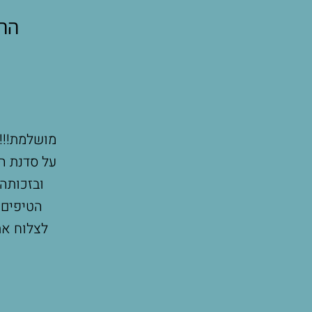
ההו
מושלמת!!! מקצועית, מקסימה, משרה המון שלווה ועם מל
על סדנת הכנה להנקה אצל מעיין! במפגש אחד למדתי המו
ובזכותה ידעתי למה לצפות בשבועות הראשונים לאחר ה
הטיפים של מעיין הם שהנחו אותי כבר בתחילת הדרך ש
לצלוח את ההתחלה שהיתה לא פשוטה! ממליצה בחום ו
סדנאות נוספות בהמשך!
רוזלין קלי