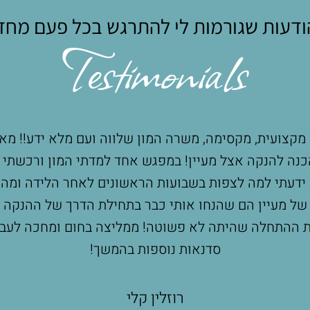
דעות שגורמות לי להתרגש בכל פעם מח
Testimonials
א ידע!! מאד ממליצה
במילה אחת - מושלמת!!! מעיין
ן ורכשתי המון כלים
וסבלנות שלא נגמרת הצלחתי במ
לידה ומה לעשות.
(ויותר מזה), מעבר לזה שהיה
ל ההנקה ועזרו לי
מחכה לעבור אצלה
ספ