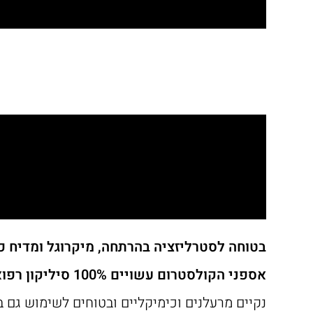
בטוחה לסטרליזציה בהרתחה, מיקרוגל ומדיח כ
אספני הקולסטרום עשויים 100% סיליקון רפואי,
נקיים מרעלנים וכימיקליים ובטוחים לשימוש גם בניו בורן, נקי מ BPA,PVC ,phthalate-free, אידיאלי