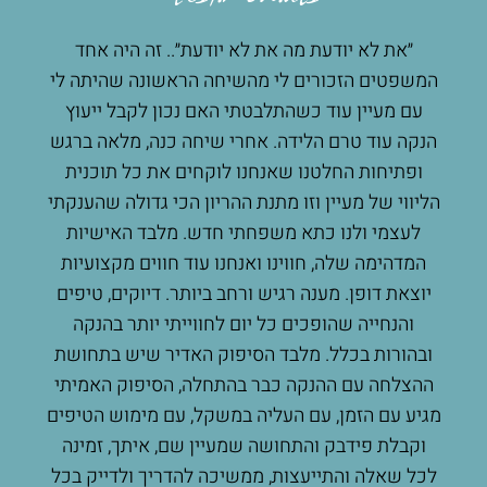
״את לא יודעת מה את לא יודעת״.. זה היה אחד
א
כל
המשפטים הזכורים לי מהשיחה הראשונה שהיתה לי
שבו
דתי
עם מעיין עוד כשהתלבטתי האם נכון לקבל ייעוץ
פעם 
קה
הנקה עוד טרם הלידה. אחרי שיחה כנה, מלאה ברגש
להשב
פר
ופתיחות החלטנו שאנחנו לוקחים את כל תוכנית
פע
י
הליווי של מעיין וזו מתנת ההריון הכי גדולה שהענקתי
עבור
ילה
לעצמי ולנו כתא משפחתי חדש. מלבד האישיות
כות
המדהימה שלה, חווינו ואנחנו עוד חווים מקצועיות
יוצאת דופן. מענה רגיש ורחב ביותר. דיוקים, טיפים
ך
והנחייה שהופכים כל יום לחווייתי יותר בהנקה
סה
ובהורות בכלל. מלבד הסיפוק האדיר שיש בתחושת
ריה
ההצלחה עם ההנקה כבר בהתחלה, הסיפוק האמיתי
נה
מגיע עם הזמן, עם העליה במשקל, עם מימוש הטיפים
ד
וקבלת פידבק והתחושה שמעיין שם, איתך, זמינה
ת
לכל שאלה והתייעצות, ממשיכה להדריך ולדייק בכל