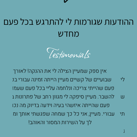
ההודעות שגורמות לי להתרגש בכל פעם
מחדש
Testimonials
אין ספק שמעיין הצילה לי את ההנקה! לאורך
מע
 לי
שבועיים של קשיים מעיין הייתה זמינה עבורי בכל
הנק
ץ
פעם שהייתי צריכה ונלחמה עליי בכל פעם שעמדתי
מעשי
רגש
להשבר. מעיין סיפקה לי מגוון רחב של פתרונות בכל
הרבה
ת
פעם שהייתה איזשהי בעיה וידעה בדיוק מה נכון
שאפ
קתי
עבורי. מעיין, אני כל כך שמחה שפגשתי אותך ומודה
ת
לך על השירות המסור והאוהב!
ות