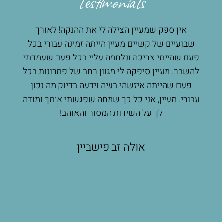
Testimonials
אין ספק שמעיין הצילה לי את ההנקה! לאורך
מע
 לי
שבועיים של קשיים מעיין הייתה זמינה עבורי בכל
הנק
ץ
פעם שהייתי צריכה ונלחמה עליי בכל פעם שעמדתי
מעשי
רגש
להשבר. מעיין סיפקה לי מגוון רחב של פתרונות בכל
הרבה
ת
פעם שהייתה איזשהי בעיה וידעה בדיוק מה נכון
שאפ
קתי
עבורי. מעיין, אני כל כך שמחה שפגשתי אותך ומודה
ת
לך על השירות המסור והאוהב!
ות
ים
אולה זב פישביין
שת
תי
פים
ה