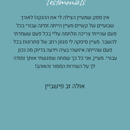
Testimonials
אין ספק שמעיין הצילה לי את ההנקה! לאורך
מע
 לי
שבועיים של קשיים מעיין הייתה זמינה עבורי בכל
הנק
ץ
פעם שהייתי צריכה ונלחמה עליי בכל פעם שעמדתי
מעשי
רגש
להשבר. מעיין סיפקה לי מגוון רחב של פתרונות בכל
הרבה
ת
פעם שהייתה איזשהי בעיה וידעה בדיוק מה נכון
שאפ
קתי
עבורי. מעיין, אני כל כך שמחה שפגשתי אותך ומודה
ת
לך על השירות המסור והאוהב!
ות
ים
אולה זב פישביין
שת
תי
פים
ה