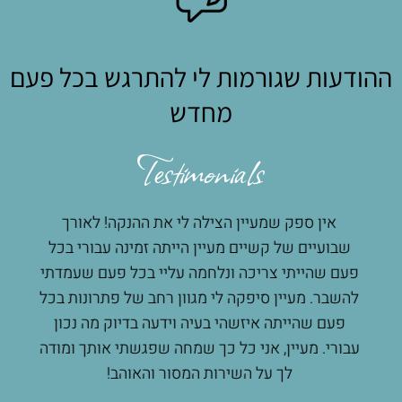
ההודעות שגורמות לי להתרגש בכל פעם
מחדש
Testimonials
אין ספק שמעיין הצילה לי את ההנקה! לאורך
מע
 לי
שבועיים של קשיים מעיין הייתה זמינה עבורי בכל
הנק
ץ
פעם שהייתי צריכה ונלחמה עליי בכל פעם שעמדתי
מעשי
רגש
להשבר. מעיין סיפקה לי מגוון רחב של פתרונות בכל
הרבה
ת
פעם שהייתה איזשהי בעיה וידעה בדיוק מה נכון
שאפ
קתי
עבורי. מעיין, אני כל כך שמחה שפגשתי אותך ומודה
ת
לך על השירות המסור והאוהב!
ות