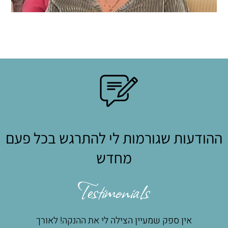
ההודעות שגורמות לי להתרגש בכל פעם
מחדש
Testimonials
אין ספק שמעיין הצילה לי את ההנקה! לאורך
מע