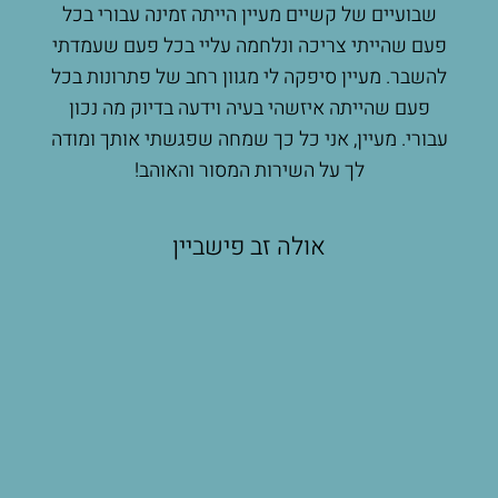
 לי
שבועיים של קשיים מעיין הייתה זמינה עבורי בכל
הנק
ץ
פעם שהייתי צריכה ונלחמה עליי בכל פעם שעמדתי
מעשי
רגש
להשבר. מעיין סיפקה לי מגוון רחב של פתרונות בכל
הרבה
ת
פעם שהייתה איזשהי בעיה וידעה בדיוק מה נכון
שאפ
קתי
עבורי. מעיין, אני כל כך שמחה שפגשתי אותך ומודה
ת
לך על השירות המסור והאוהב!
ות
ים
אולה זב פישביין
שת
תי
פים
ה
בכל
יך
יא