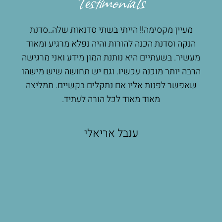
Testimonials
מעיין מקסימה!! הייתי בשתי סדנאות שלה..סדנת
מוש
כל
הנקה וסדנת הכנה להורות והיה נפלא מרגיע ומאוד
ועם
דתי
מעשיר. בשעתיים היא נותנת המון מידע ואני מרגישה
אצל
בכל
הרבה יותר מוכנה עכשיו. וגם יש תחושה שיש מישהו
כלים
ן
שאפשר לפנות אליו אם נתקלים בקשיים. ממליצה
לא
ודה
מאוד מאוד לכל הורה לעתיד.
שהנ
לצ
בחו
ענבל אריאלי