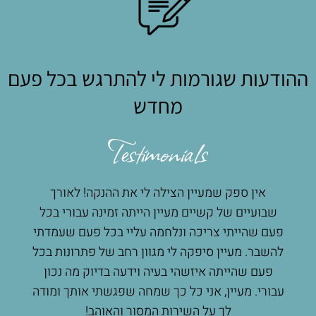
ההודעות שגורמות לי להתרגש בכל פעם
מחדש
Testimonials
אין ספק שמעיין הצילה לי את ההנקה! לאורך
מע
 לי
שבועיים של קשיים מעיין הייתה זמינה עבורי בכל
הנק
ץ
פעם שהייתי צריכה ונלחמה עליי בכל פעם שעמדתי
מעשי
רגש
להשבר. מעיין סיפקה לי מגוון רחב של פתרונות בכל
הרבה
ת
פעם שהייתה איזשהי בעיה וידעה בדיוק מה נכון
שאפ
קתי
עבורי. מעיין, אני כל כך שמחה שפגשתי אותך ומודה
ת
לך על השירות המסור והאוהב!