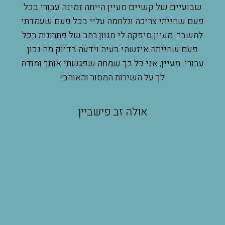
תה
שבועיים של קשיים מעיין הייתה זמינה עבורי בכל
הנק
עוץ
פעם שהייתי צריכה ונלחמה עליי בכל פעם שעמדתי
מ
רגש
להשבר. מעיין סיפקה לי מגוון רחב של פתרונות בכל
מרג
ת
פעם שהייתה איזשהי בעיה וידעה בדיוק מה נכון
ש
עבורי. מעיין, אני כל כך שמחה שפגשתי אותך ומודה
בק
ד
לך על השירות המסור והאוהב!
ים
אולה זב פישביין
תי
ר
,
קל,
יין
כה
שלא
גרת