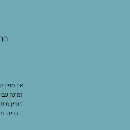
ההו
 זה היה אחד המשפטים הזכורים לי מהשיחה
אין ספק ש
כשהתלבטתי האם נכון לקבל ייעוץ הנקה עוד
זמינה עבו
 ברגש ופתיחות החלטנו שאנחנו לוקחים את
מעיין סיפ
תנת ההריון הכי גדולה שהענקתי לעצמי ולנו
בדיוק מה
המדהימה שלה, חווינו ואנחנו עוד חווים