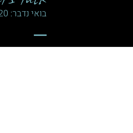
בואי נדבר: 052-4203720
נחת הורים
קראתי ואני מא