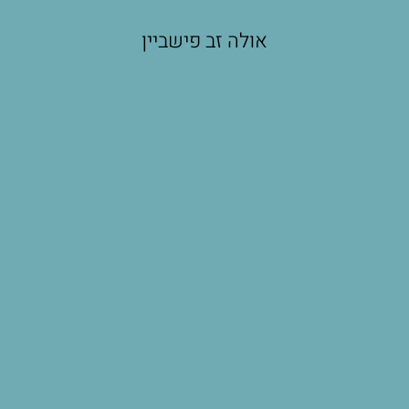
אולה זב פישביין