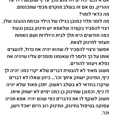
אם אינכם יכולים להימנע מכך עדיף שתבשרו לו על
ההריון, גם אם זה בשלב מוקדם מכפי שתכננתם.
מה כדאי לומר?
מה לומר תלוי כמובן בגילו של הילד וברמת ההבנה שלו,
רצוי להסביר בקצרה שלאמא יש תינוק בבטן ובעוד
כמה חודשים היא תלך לבית היולדות ושם האחות
תעזור לתינוק לצאת.
אפשר ורצוי להסביר לו שהוא יהיה אח גדול, להעצים
אותו על כך ולומר לו שאנחנו סומכים עליו שיהיה אח
נפלא ויעזור להורים.
חשוב מאוד לא להבטיח דברים שלא יקרי כמו: יהיה לך
כיף, התינוק ישחק איתך וכו’… כיוון שאלו לא דברים
שיקרו בוודאי לא בשלב ראשון. יתכן מאוד שלא יהיה
לו כיף, וכמובן שתינוק בן כמה ימים לא ישחק איתו.
חשוב לשקף לו את הדברים כפי שהם יהיו: אמא תהיה
עסוקה בטיפול בתינוק, התינוק רוב היום יאכל וישן,
וכו’.